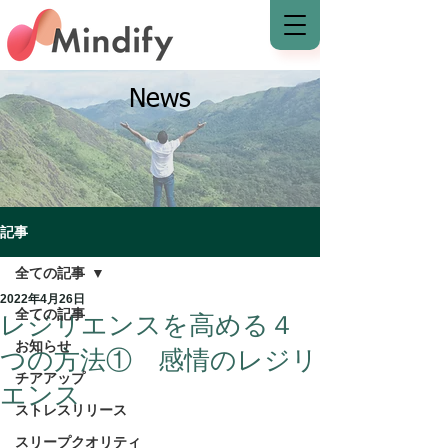
News
記事
全ての記事
2022年4月26日
全ての記事
レジリエンスを高める４
お知らせ
つの方法① 感情のレジリ
チアアップ
エンス
ストレスリリース
スリープクオリティ