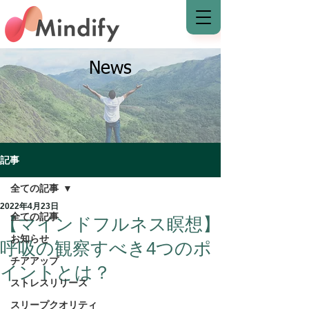
News
記事
全ての記事
2022年4月23日
全ての記事
【マインドフルネス瞑想】
お知らせ
呼吸の観察すべき4つのポ
チアアップ
イントとは？
ストレスリリース
スリープクオリティ