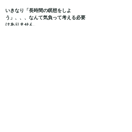
いきなり「長時間の瞑想をしよ
う」、、、なんて気負って考える必要
はありません。
まずは3分でも、1分でも、30秒でも、
やってみてください。
少し静かなところで、目を閉じて、呼
吸の音や感触に集中してみましょう。
それだけでも、少しスッキリしたり、
脳の疲労が取れたような感覚を感じら
れるかもしれません。
ぜひおすすめです。
レジリエンス
ストレスリリース