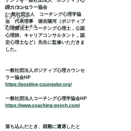
テンツを一般社団法人　ポジティブ心
理カウンセラー協会
レジリエンス
/一般社団法人　コーチング心理学協
テクノロジー
会　代表理事　徳吉陽河（ポジティブ
マインドフルネス
心理療法士、コーチング心理士，公認
心理師、キャリアコンサルタント，認
定心理士など）先生に監修いただきま
した。
一般社団法人ポジティブ心理カウンセ
ラー協会HP
https://positive-counselor.org/
一般社団法人コーチング心理学協会HP
https://www.coaching-psych.com/
落ち込んだとき、困難に遭遇したと