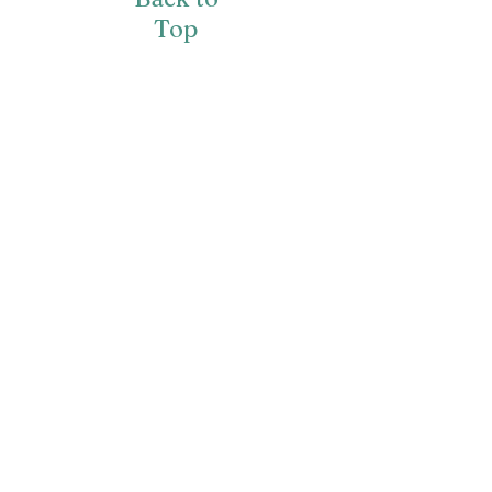
Top
​私たちは
NIPPON
COCORO
ACTION
を応援しています
Navigation
Social
Home
LINE公式
Service-Mindify
Twitter
Vision
instagram
about
TikTok