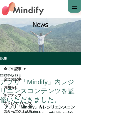
News
記事
全ての記事
2022年4月27日
全ての記事
アプリ「Mindify」内レジ
お知らせ
リエンスコンテンツを監
チアアップ
修いただきました。
ストレスリリース
アプリ「Mindify」内レジリエンスコン
スリープクオリティ