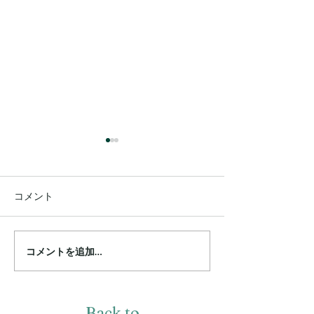
コメント
「お知らせ」近
コメントを追加…
「Mindify」がDL数ランキ
ング2位獲得
Back to